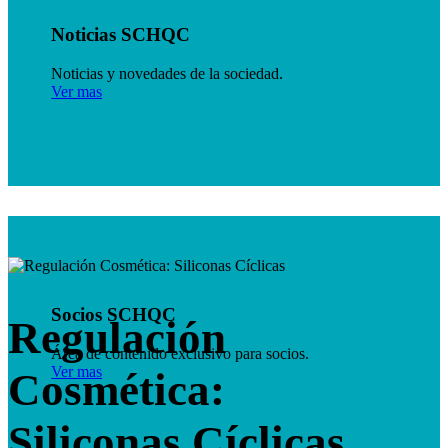
Noticias
SCHQC
Noticias y novedades de la sociedad.
Ver mas
Socios
SCHQC
Regulación
Área de contenido exclusivo para socios.
Ver mas
Cosmética:
Siliconas Cíclicas