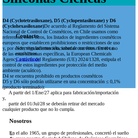
D4 (Cyclotetrasiloxane), D5 (Cyclopentasiloxane) y D6
(Cyclohexasiloxane)
De acuerdo al Reglamento del Sistema
Nacional de Control de Cosméticos, en Chile usamos como
Contacto
referencia, entre otros, los listados de ingredientes cosméticos
europeos que establecen prohibiciones o restricciones de uso
Necesitas información, saber de nuestros eventos o
y, por ende, regulaciones relacionadas con éstos. En el caso
escribirnos.
de las estas siliconas específicas, la European Chemicals
Contáctanos
Agency a través del Reglamento (UE) 2024/1328, estipula el
control de estos ingredientes por protección del medio
ambiente (acuático).
D4 se encuentra prohibido en productos cosméticos
D5 y D6 sólo podrán utilizarse en una concentración ≤ 0,1%
(producto terminado):
A partir del 1/Ene/27 aplica para fabricación/importación
y,
partir del 01/Jul/28 se deberán retirar del mercado
cualquier producto que no lo cumpla.
Nosotros
En el año 1965, un grupo de profesionales, concretó el sueño