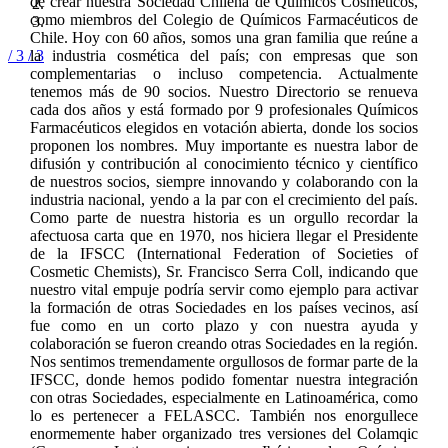
de crear nuestra Sociedad Chilena de Químicos Cosméticos,
como miembros del Colegio de Químicos Farmacéuticos de
Chile. Hoy con 60 años, somos una gran familia que reúne a
/ 3
/ 3
la industria cosmética del país; con empresas que son
complementarias o incluso competencia. Actualmente
tenemos más de 90 socios. Nuestro Directorio se renueva
cada dos años y está formado por 9 profesionales Químicos
Farmacéuticos elegidos en votación abierta, donde los socios
proponen los nombres. Muy importante es nuestra labor de
difusión y contribución al conocimiento técnico y científico
de nuestros socios, siempre innovando y colaborando con la
industria nacional, yendo a la par con el crecimiento del país.
Como parte de nuestra historia es un orgullo recordar la
afectuosa carta que en 1970, nos hiciera llegar el Presidente
de la IFSCC (International Federation of Societies of
Cosmetic Chemists), Sr. Francisco Serra Coll, indicando que
nuestro vital empuje podría servir como ejemplo para activar
la formación de otras Sociedades en los países vecinos, así
fue como en un corto plazo y con nuestra ayuda y
colaboración se fueron creando otras Sociedades en la región.
Nos sentimos tremendamente orgullosos de formar parte de la
IFSCC, donde hemos podido fomentar nuestra integración
con otras Sociedades, especialmente en Latinoamérica, como
lo es pertenecer a FELASCC. También nos enorgullece
enormemente haber organizado tres versiones del Colamqic