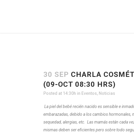
30 SEP
CHARLA COSMÉTI
(09-OCT 08:30 HRS)
Posted at 14:30h
in
Eventos
,
Noticias
La piel del bebé recién nacido es sensible e inmad
embarazadas, debido a los cambios hormonales, mani
sequedad, alergias, etc.
Las mamás están cada vez
mismas deben ser eficientes pero sobre todo segu