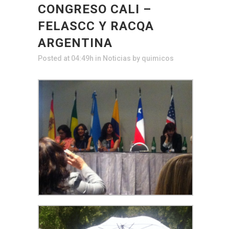
CONGRESO CALI –
FELASCC Y RACQA
ARGENTINA
Posted at 04:49h
in
Noticias
by
quimicos