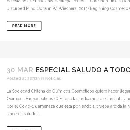
de esta nota): Surfactants: Strategic Personal Care Ingredients (
Disturbed Mind (Johann W. Wiechers, 2013) Beginning Cosmetic Ch
READ MORE
30 MAR
ESPECIAL SALUDO A TODOS
Posted at 22:32h
in
Noticias
La Sociedad Chilena de Químicos Cosméticos quiere hacer llegar
Químicos Farmacéuticos (Q.F.) que tan arduamente están trabajand
por el Covid-19, amenaza que está poniendo a prueba a toda la 
sinceros saludos...