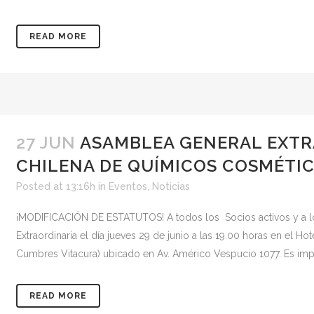
READ MORE
27 JUN
ASAMBLEA GENERAL EXTR
CHILENA DE QUÍMICOS COSMÉTI
Posted at 13:16h
in
Eventos
,
Noticias
¡MODIFICACIÓN DE ESTATUTOS! A todos los Socios activos y a lo
Extraordinaria el día jueves 29 de junio a las 19.00 horas en el 
Cumbres Vitacura) ubicado en Av. Américo Vespucio 1077. Es impor
READ MORE