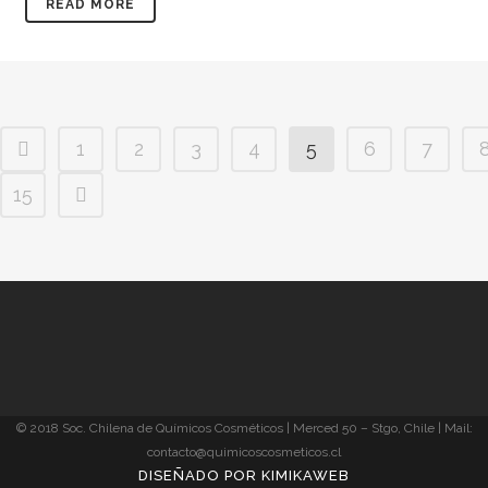
READ MORE
1
2
3
4
5
6
7
15
© 2018 Soc. Chilena de Químicos Cosméticos | Merced 50 – Stgo, Chile |
Mail:
contacto@quimicoscosmeticos.cl
DISEÑADO POR KIMIKAWEB