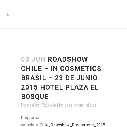
03 JUN
ROADSHOW
CHILE – IN COSMETICS
BRASIL – 23 DE JUNIO
2015 HOTEL PLAZA EL
BOSQUE
Posted at 17:24h
in
Noticias
by
quimicos
Programa
completo:
Chile_Roadshow_Programme_2015